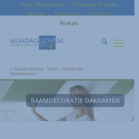
Over Mijndaglicht
Franchise formule
Nieuws
Downloads
Contact
Winkels
U bevindt zich hier:
Home
/
Hellend dak
/
Raamdecoratie
RAAMDECORATIE DAKRAMEN