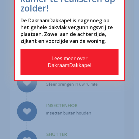
zolder!
inkijk wegnemen
De DakraamDakkapel is nagenoeg op
het gehele dakvlak vergunningsvrij te
VERDUISTEREND PLISSE
plaatsen. Zowel aan de achterzijde,
Verduisteren en isoleren met sfeer
zijkant en voorzijde van de woning.
Lees meer over
DakraamDakkapel
VOUWGORDIJN
Sfeer brengen in uw ruimte
INSECTENHOR
Insecten buiten houden
SHUTTER