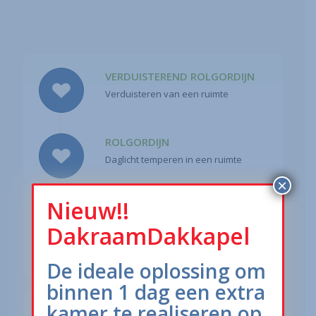
VERDUISTEREND ROLGORDIJN
Verduisteren van een ruimte
ROLGORDIJN
Daglicht temperen in een ruimte
×
Nieuw!!
JALOEZIE
Daglicht sturen
DakraamDakkapel
De ideale oplossing om
binnen 1 dag een extra
kamer te realiseren op
PLISSE