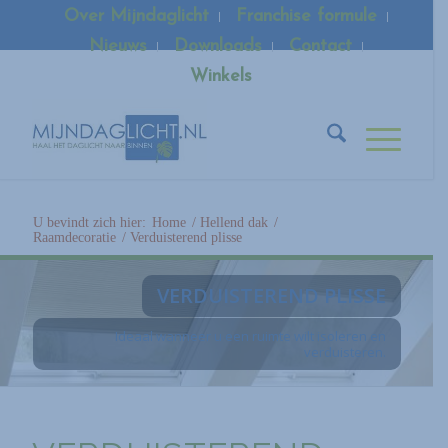
Over Mijndaglicht
Franchise formule
Nieuws
Downloads
Contact
Winkels
U bevindt zich hier:
Home
/
Hellend dak
/
Raamdecoratie
/
Verduisterend plisse
VERDUISTEREND PLISSE
Ideaal wanneer u een ruimte wilt isoleren en
verduisteren.