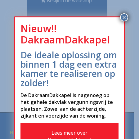
Bekijk in de webshop
×
Nieuw!!
DakraamDakkapel
Kom naar een vestiging
De ideale oplossing om
binnen 1 dag een extra
kamer te realiseren op
Offerte of advies aanvragen
zolder!
De DakraamDakkapel is nagenoeg op
het gehele dakvlak vergunningsvrij te
plaatsen. Zowel aan de achterzijde,
zijkant en voorzijde van de woning.
Lees meer over
HELLEND DAK