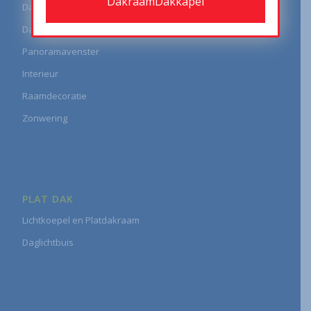
DakraamDakkapel
Dakraam
Daglichtbuis
Panoramavenster
Interieur
Raamdecoratie
Zonwering
PLAT DAK
Lichtkoepel en Platdakraam
Daglichtbuis