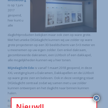
is op 1 juni
2017
geopend,
hier kunt u
alle
daglichtproducten bekijken maar ook zien op ware grote.
Met het unieke DIGIdaglicht kunnen wij uw zolder op ware
grote projecteren op een 3D beeldscherm van 5×3 meter en
u meenemen op uw eigen zolder. Een enkel dakraam,
gecombineerde dakramen, een LUXboX of een dakkapel,
alle mogelijkheden kunnen wij u hier tonen.
Mijndaglicht Ede
is vanaf 1 maart 2018 geopend, in deze
XXL vestiging kunt u Dakramen, Dakkapellen en de LUXboX
op ware grote zien en beleven. Ook in deze vestiging staat
DIGIdaglicht centraal zodat wij samen met u uw zolder
kunnen ontwerpen en het daglicht naar binnen kunnen
halen.
×
Franchise Formule
Nieuw!!
Mijndaglicht wil de komende jaren doorgroeien naar een