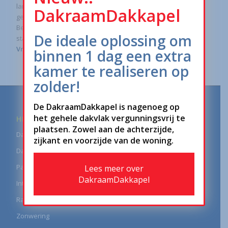
landelijke dekking zodat u in alle steden van Nederland kunt
DakraamDakkapel
genieten van alle mogelijkheden in daglicht.
Ben jij de ondernemer die een eigen daglichtwinkel wilt gaan
De ideale oplossing om
starten?
Vraag dan hier vrijblijvende informatie aan.
binnen 1 dag een extra
kamer te realiseren op
zolder!
De DakraamDakkapel is nagenoeg op
het gehele dakvlak vergunningsvrij te
HELLEND DAK
plaatsen. Zowel aan de achterzijde,
Dakraam
zijkant en voorzijde van de woning.
Daglichtbuis
Panoramavenster
Lees meer over
DakraamDakkapel
Interieur
Raamdecoratie
Zonwering