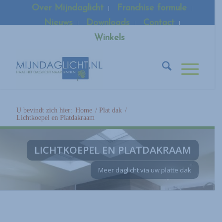
Over Mijndaglicht
Franchise formule
Nieuws
Downloads
Contact
Winkels
U bevindt zich hier:
Home
/
Plat dak
/
Lichtkoepel en Platdakraam
LICHTKOEPEL EN PLATDAKRAAM
Meer daglicht via uw platte dak