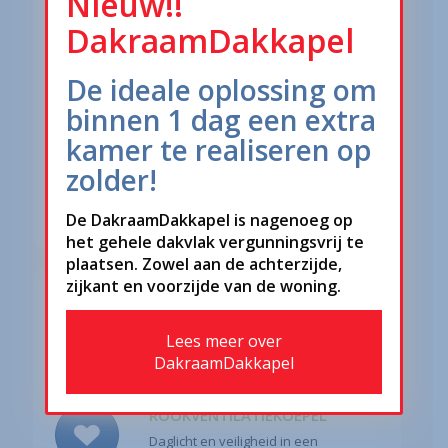
Nieuw!!
DakraamDakkapel
LICHTKOEPEL VENTILATIE
Daglicht en ventilatie mogelijkheid
De ideale oplossing om
binnen 1 dag een extra
LICHTKOEPEL VASTGLAS
kamer te realiseren op
Daglicht met een hogere
zolder!
isolatiewaarde
De DakraamDakkapel is nagenoeg op
het gehele dakvlak vergunningsvrij te
plaatsen. Zowel aan de achterzijde,
zijkant en voorzijde van de woning.
DAKTOEGANGSKOEPEL
Beleef de vrijheid van ruimte en
Lees meer over
daglicht
DakraamDakkapel
ROOKVENTILATIEKOEPEL
Daglicht en veiligheid in een