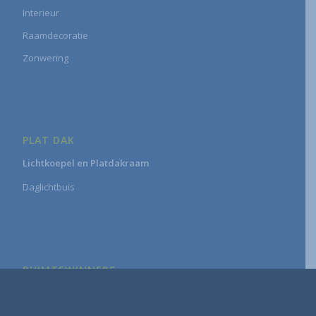
Interieur
Raamdecoratie
Zonwering
PLAT DAK
Lichtkoepel en Platdakraam
Daglichtbuis
RUIMTEWINNERS
Lichtkoepel en Platdakraam