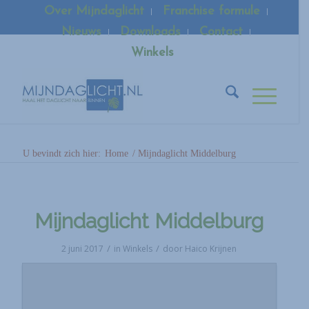
Over Mijndaglicht
Franchise formule
Nieuws
Downloads
Contact
Winkels
U bevindt zich hier:
Home
/
Mijndaglicht Middelburg
Mijndaglicht Middelburg
/
/
2 juni 2017
in
Winkels
door
Haico Krijnen