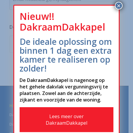
×
Nieuw!!
DakraamDakkapel
Deel dit stuk
De ideale oplossing om
binnen 1 dag een extra
kamer te realiseren op
zolder!
De DakraamDakkapel is nagenoeg op
het gehele dakvlak vergunningsvrij te
plaatsen. Zowel aan de achterzijde,
zijkant en voorzijde van de woning.
HELLEND DAK
Dakraam
Lees meer over
DakraamDakkapel
Daglichtbuis